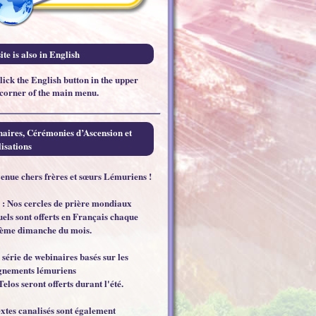
ite is also in English
click the English button in the upper
 corner of the main menu.
aires, Cérémonies d’Ascension et
isations
enue chers frères et sœurs Lémuriens !
 : Nos cercles de prière mondiaux
els sont offerts en Français chaque
ème dimanche du mois.
 série de webinaires basés sur les
gnements lémuriens
Telos seront offerts durant l'été.
extes canalisés sont également