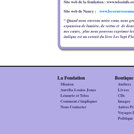
Site web de la fondation :
www.telosinfo.o
Site web de Nancy :
www.lecoeurresonna
“ Quand nous ouvrons notre cœur, nous gravi
expansion de lumière, de vertus et de dons
nos cœurs, plus nous pouvons exprimer les 
italique est un extrait du livre Les Sept 
La Fondation
Boutique
Mission
Ateliers
Aurélia Louise Jones
Livres
Lémurie et Telos
CDs
Comment s'impliquer
Images
Nous Contacter
Autres Pr
Voyages I
Politiqu