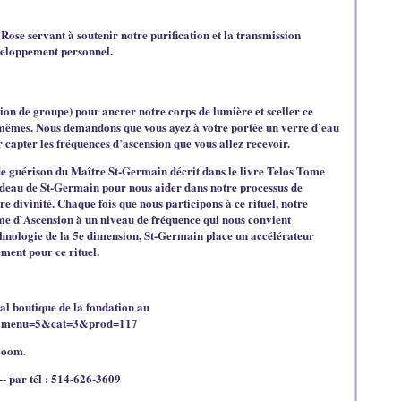
Rose servant à soutenir notre purification et la transmission
veloppement personnel.
ion de groupe) pour ancrer notre corps de lumière et sceller ce
mes. Nous demandons que vous ayez à votre portée un verre d`eau
r capter les fréquences d’ascension que vous allez recevoir.
 de guérison du Maître St-Germain décrit dans le livre Telos Tome
adeau de St-Germain pour nous aider dans notre processus de
re divinité. Chaque fois que nous participons à ce rituel, notre
e d`Ascension à un niveau de fréquence qui nous convient
chnologie de la 5e dimension, St-Germain place un accélérateur
ment pour ce rituel.
pal boutique de la fondation au
.php?menu=5&cat=3&prod=117
 Zoom.
--
par tél :
514-626-3609