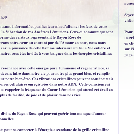
acces
0
Soyez
5h30
vidéo
ant, informatif et purificateur afin d’allumer les feux de votre
Pour 
 à la Vibration de vos Ancêtres Lémuriens. Ceux-ci communiqueront
forme des cristaux représentant le Rayon Rose de
inscr
vrons notre cœur au courant pur de l'Amour en nous, nous nous
en cl
car la puissance de cette flamme intérieure unifie la Vie entière et
sur l'
inaire, vous êtes invités à vous baigner dans les énergies cristallines
page.
résonance avec cette énergie pure, lumineuse et régénératrice, sa
 devons faire dans notre vie pour notre plus grand bien, et remplir
 notre bien-être. Ces vibrations cristallines peuvent nous inciter à
ires cellulaires enregistrées dans notre ADN. Cette conscience si
nous rappeler la fréquence du Coeur Lémurien qui attend cet éveil en
lus de facilité, de joie et de plaisir dans nos vies.
s divins du
Rayon Rose
qui peuvent guérir tout manque d'amour
ionnelles
ts pour se connecter à l'énergie ascendante de la grille cristalline