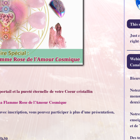
This s
Just 
right
Webin
Canal
Bienv
Notez
rtail et la pureté éternelle de votre Coeur cristallin
mensu
deuxi
La Flamme Rose de l’Amour Cosmique
avec inscription, vous pouvez participer à plus d’une présentation,
Notre
ensei
et de 
Des t
15h30