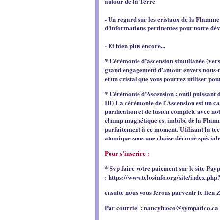
autour de la Terre
- Un regard sur les cristaux de la Flamme 
d'informations pertinentes pour notre dé
- Et bien plus encore...
* Cérémonie d’ascension simultanée
(vers
grand engagement d’amour envers nous-mê
et un cristal que vous pourrez utiliser pou
* Cérémonie d’Ascension :
outil puissant
III) La cérémonie de l`Ascension est un c
purification et de fusion complète avec not
champ magnétique est imbibé de la Flamm
parfaitement à ce moment. Utilisant la te
atomique sous une chaise décorée spéciale
Pour s’inscrire :
* Svp faire votre paiement sur le site Pay
:
https://www.telosinfo.org/site/index
ensuite nous vous ferons parvenir le lien
Par courriel :
nancyfuoco@sympatico.ca 