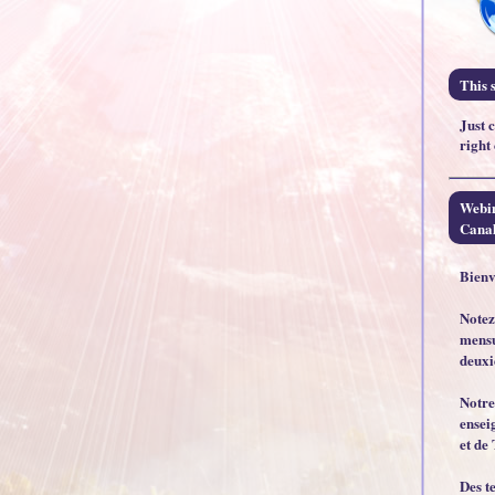
This s
Just 
right
Webin
Canal
Bienv
Notez
mensu
deuxi
Notre
ensei
et de 
Des t