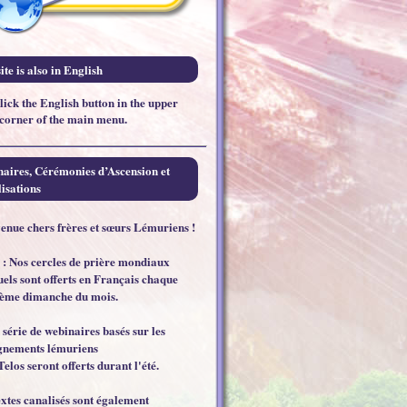
ite is also in English
click the English button in the upper
 corner of the main menu.
aires, Cérémonies d’Ascension et
isations
enue chers frères et sœurs Lémuriens !
 : Nos cercles de prière mondiaux
els sont offerts en Français chaque
ème dimanche du mois.
 série de webinaires basés sur les
gnements lémuriens
Telos seront offerts durant l'été.
extes canalisés sont également