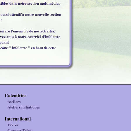
sibles dans notre section multimédia.
 aussi attentif à notre nouvelle section
 !
suivre l'ensemble de nos activités,
ivez-vous à notre courriel d'infolettre
iquant
icône " Infolettre " en haut de cette
Calendrier
Ateliers
Ateliers initiatiques
International
Livres
Groupes Telos