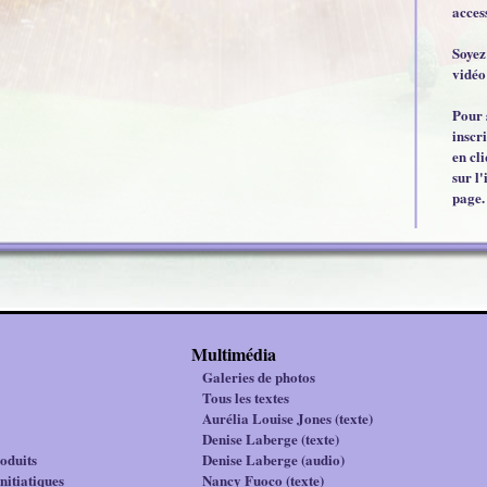
acces
Soyez
vidéo
Pour 
inscr
en cl
sur l'
page.
Multimédia
Galeries de photos
Tous les textes
Aurélia Louise Jones (texte)
Denise Laberge (texte)
oduits
Denise Laberge (audio)
nitiatiques
Nancy Fuoco (texte)