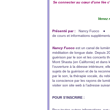
Se connecter au cœur d'une fée
c
Venez r
Présenté par :
Nancy Fuoco ●
de cours et informations supplémenta
Nancy Fuoco
est un canal de lumière
méditation de longue date. Depuis 20 a
guérison par le son et les concerts th
Mont Shasta (en Californie) et dans l
l'ouverture à la déesse intérieure; e
sujets de la guérison et de la reconn
par le son, la thérapie vocale, du reb
la conscience par les rayons de lumi
visiter son site web à l’adresse sui
POUR S’INSCRIRE :
Pour toutes autres informations, svp