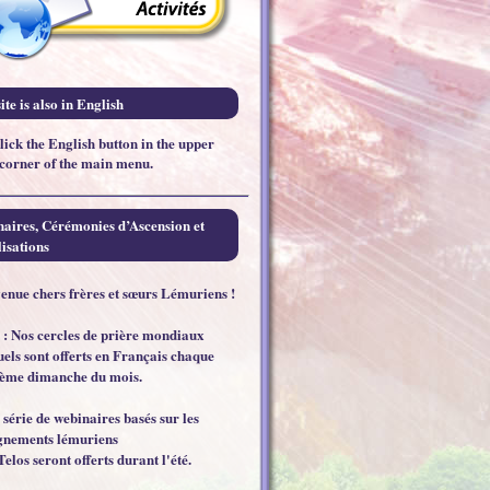
ite is also in English
click the English button in the upper
 corner of the main menu.
aires, Cérémonies d’Ascension et
isations
enue chers frères et sœurs Lémuriens !
 : Nos cercles de prière mondiaux
els sont offerts en Français chaque
ème dimanche du mois.
 série de webinaires basés sur les
gnements lémuriens
Telos seront offerts durant l'été.