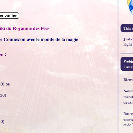
iki du Royaume des Fées
This s
e Connexion avec le monde de la magie
Just 
right
on :
Webin
Canal
Bienv
0) ou
Notez
h30)
mensu
deuxi
Notre
ensei
30)
et de 