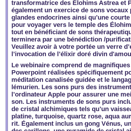
transformatrice des Élohims Astrea et 
également un exercice de sons vocaux p
glandes endocrines ainsi qu’une courte
pour voyager vers le temple des Élohim
tout en bénéficiant de sons thérapeutiq
terminera par une bénédiction /purificat
Veuillez avoir à votre portée un verre d
l’invocation de l’élixir doré divin d'amo
Le webinaire comprend de magnifiques i
Powerpoint réalisées spécifiquement pou
méditation canalisée guidée et le langa
lémurien. Les sons purs des instrument
l’ordinateur Apple pour assurer une mei
son. Les instruments de sons purs incl
de cristal alchimiques tels qu’un vaiss
platine, turquoise, quartz rose, aqua au
rit. Également inclus un gong Vénus, un
des carillons, une pyramide de cristal a