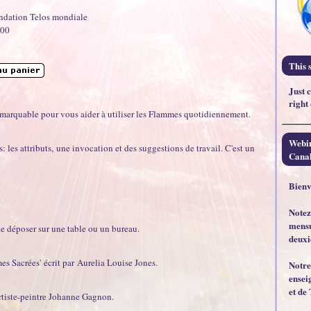
ndation Telos mondiale
100
This s
Just 
right
emarquable pour vous aider à utiliser les Flammes quotidiennement.
Webin
les attributs, une invocation et des suggestions de travail. C'est un
Canal
Bienv
Notez
mensu
le déposer sur une table ou un bureau.
deuxi
mmes Sacrées' écrit par Aurelia Louise Jones.
Notre
ensei
et de 
artiste-peintre Johanne Gagnon.