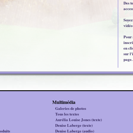
Des t
acces
Soyez
vidéo
Pour 
inscr
en cl
sur l'
page.
Multimédia
Galeries de photos
Tous les textes
Aurélia Louise Jones (texte)
Denise Laberge (texte)
oduits
Denise Laberge (audio)