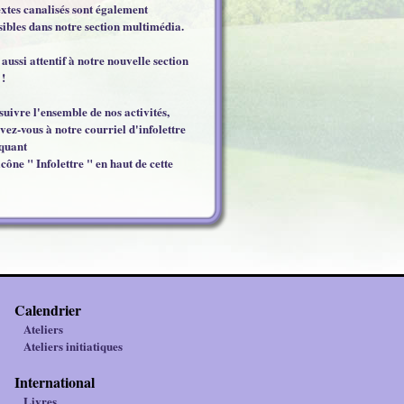
extes canalisés sont également
sibles dans notre section multimédia.
 aussi attentif à notre nouvelle section
 !
suivre l'ensemble de nos activités,
ivez-vous à notre courriel d'infolettre
iquant
icône " Infolettre " en haut de cette
Calendrier
Ateliers
Ateliers initiatiques
International
Livres