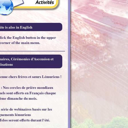
ite is also in English
click the English button in the upper
 corner of the main menu.
aires, Cérémonies d’Ascension et
isations
enue chers frères et sœurs Lémuriens !
 : Nos cercles de prière mondiaux
els sont offerts en Français chaque
ème dimanche du mois.
 série de webinaires basés sur les
gnements lémuriens
Telos seront offerts durant l'été.