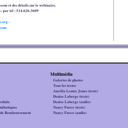
oom et des détails sur le webinaire.
- par tél : 514-626-3609
o.org
-
.com
Multimédia
Galeries de photos
Tous les textes
Aurélia Louise Jones (texte)
Denise Laberge (texte)
oduits
Denise Laberge (audio)
nitiatiques
Nancy Fuoco (texte)
e de Remboursement
Nancy Fuoco (audio)