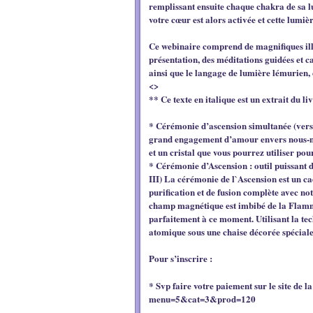
remplissant ensuite chaque chakra de sa lu
votre cœur est alors activée et cette lumi
Ce webinaire comprend de magnifiques ill
présentation, des méditations guidées et c
ainsi que le langage de lumière lémurien,
<>
** Ce texte en italique est un extrait du 
* Cérémonie d’ascension simultanée (versi
grand engagement d’amour envers nous-mê
et un cristal que vous pourrez utiliser pou
* Cérémonie d’Ascension : outil puissant 
III) La cérémonie de l`Ascension est un c
purification et de fusion complète avec not
champ magnétique est imbibé de la Flamm
parfaitement à ce moment. Utilisant la te
atomique sous une chaise décorée spéciale
Pour s’inscrire :
* Svp faire votre paiement sur le site de l
menu=5&cat=3&prod=120