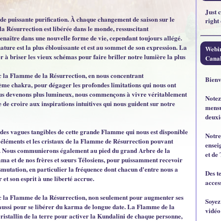
Just 
e de puissante purification. À chaque changement de saison sur le
right
a Résurrection est libérée dans le monde, ressuscitant
enaître dans une nouvelle forme de vie, cependant toujours allégé.
ature est la plus éblouissante et est au sommet de son expression. La
Webin
 à briser les vieux schémas pour faire briller notre lumière la plus
Canal
c la Flamme de la Résurrection, en nous concentrant
Bienv
ième chakra, pour dégager les profondes limitations qui nous ont
ous devenons plus lumineux, nous commençons à vivre véritablement
Notez
le de croire aux inspirations intuitives qui nous guident sur notre
mensu
deuxi
 des vagues tangibles de cette grande Flamme qui nous est disponible
Notre
s éléments et les cristaux de la Flamme de Résurrection pouvant
ensei
s. Nous communierons également au pied du grand Arbre de la
et de 
ma et de nos frères et sœurs Télosiens, pour puissamment recevoir
nsmutation, en particulier la fréquence dont chacun d'entre nous a
Des t
et son esprit à une liberté accrue.
acces
c la Flamme de la Résurrection, non seulement pour augmenter ses
Soyez
aussi pour se libérer du karma de longue date. La Flamme de la
vidéo
cristallin de la terre pour activer la Kundalini de chaque personne,