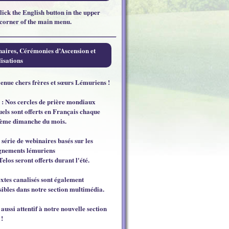
click the English button in the upper
 corner of the main menu.
aires, Cérémonies d’Ascension et
isations
enue chers frères et sœurs Lémuriens !
 : Nos cercles de prière mondiaux
els sont offerts en Français chaque
ème dimanche du mois.
 série de webinaires basés sur les
gnements lémuriens
Telos seront offerts durant l'été.
extes canalisés sont également
sibles dans notre section multimédia.
 aussi attentif à notre nouvelle section
 !