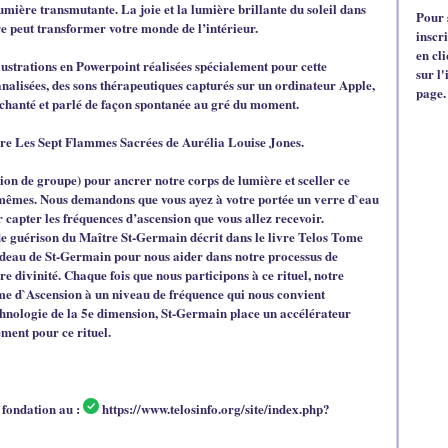
mière transmutante. La joie et la lumière brillante du soleil dans
Pour 
ère peut transformer votre monde de l’intérieur.
inscr
en cl
ustrations en Powerpoint réalisées spécialement pour cette
sur l'
analisées, des sons thérapeutiques capturés sur un ordinateur Apple,
page.
 chanté et parlé de façon spontanée au gré du moment.
livre Les Sept Flammes Sacrées de Aurélia Louise Jones.
on de groupe) pour ancrer notre corps de lumière et sceller ce
mes. Nous demandons que vous ayez à votre portée un verre d`eau
r capter les fréquences d’ascension que vous allez recevoir.
de guérison du Maître St-Germain décrit dans le livre Telos Tome
adeau de St-Germain pour nous aider dans notre processus de
re divinité. Chaque fois que nous participons à ce rituel, notre
e d`Ascension à un niveau de fréquence qui nous convient
chnologie de la 5e dimension, St-Germain place un accélérateur
ment pour ce rituel.
a fondation au :
https://www.telosinfo.org/site/index.php?