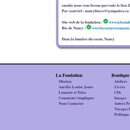
ensuite nous vous ferons parvenir le lien Z
Par courriel : nancyfuoco@sympatico.ca -
Site web de la fondation :
www.telosinf
Bio de Nancy :
www.lecoeurresonnant
Dans la lumière du coeur, Nancy
La Fondation
Boutique
Mission
Ateliers
Aurélia Louise Jones
Livres
Lémurie et Telos
CDs
Comment s'impliquer
Images
Nous Contacter
Autres Pr
Voyages I
Politiqu