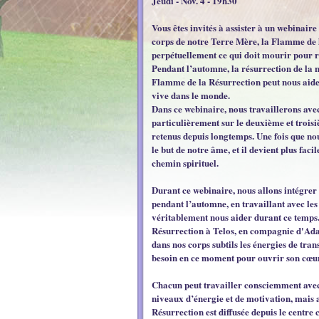
Jeudi - Nov. 4 - 19h30
Vous êtes invités à assister à un webinair
corps de notre Terre Mère, la Flamme de l
perpétuellement ce qui doit mourir pour r
Pendant l’automne, la résurrection de la n
Flamme de la Résurrection peut nous aider
vive dans le monde.
Dans ce webinaire, nous travaillerons ave
particulièrement sur le deuxième et trois
retenus depuis longtemps. Une fois que n
le but de notre âme, et il devient plus faci
chemin spirituel.
Durant ce webinaire, nous allons intégrer
pendant l’automne, en travaillant avec le
véritablement nous aider durant ce temp
Résurrection à Telos, en compagnie d'Ada
dans nos corps subtils les énergies de tra
besoin en ce moment pour ouvrir son cœur 
Chacun peut travailler consciemment ave
niveaux d’énergie et de motivation, mais 
Résurrection est diffusée depuis le centre 