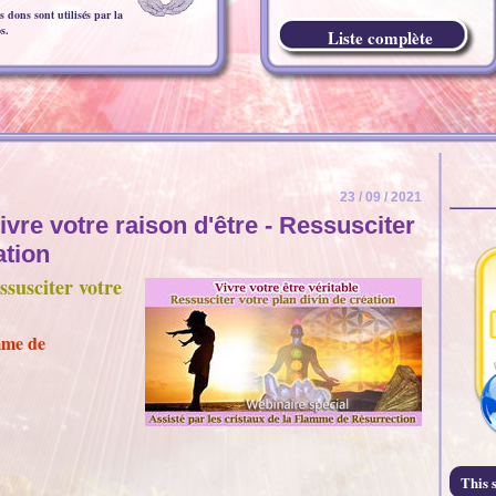
 dons sont utilisés par la
s.
Liste complète
23 / 09 / 2021
vre votre raison d'être - Ressusciter
ation
ssusciter votre
amme de
This s