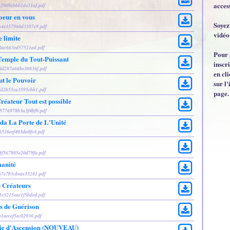
acces
fe2909cbbb1de31af.pdf
oeur en vous
Soyez
1a4e357960d3387e9.pdf
vidéo
e limite
f6ac663ed57521ad.pdf
Pour 
emple du Tout-Puissant
inscr
cdd287a66be30836f.pdf
en cl
ut le Pouvoir
sur l'
d7d2b55ca3595cbb1.pdf
page.
réateur Tout est possible
95776978b3a3f4bf0.pdf
da La Porte de L'Unité
6516eef403da0fc4.pdf
d8f567805e20d79fa.pdf
manité
867e7b5cbeae33281.pdf
s Créateurs
f1e3215eae1f5bded.pdf
ls de Guérison
b1aecef5ec02930.pdf
nie d'Ascension (NOUVEAU)