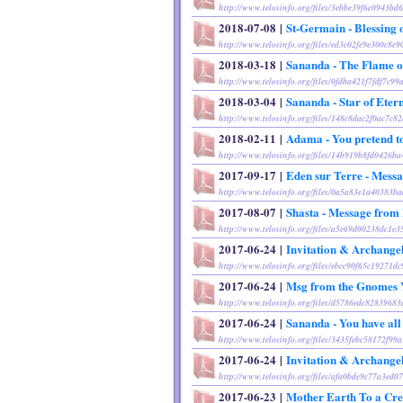
http://www.telosinfo.org/files/3ebbe39f6c0943bd
2018-07-08
|
St-Germain - Blessing o
http://www.telosinfo.org/files/ed3c02fe9e300c8e
2018-03-18
|
Sananda - The Flame o
http://www.telosinfo.org/files/0fdba421f7fdf7c9
2018-03-04
|
Sananda - Star of Eter
http://www.telosinfo.org/files/148c8dac2f0ac7c82
2018-02-11
|
Adama - You pretend t
http://www.telosinfo.org/files/14b919b8fd0426b
2017-09-17
|
Eden sur Terre - Messa
http://www.telosinfo.org/files/0a5a83e1a40383b
2017-08-07
|
Shasta - Message from
http://www.telosinfo.org/files/a5e69d00238dc1e
2017-06-24
|
Invitation & Archange
http://www.telosinfo.org/files/ebcc90f65c19271
2017-06-24
|
Msg from the Gnomes Y
http://www.telosinfo.org/files/d5786edc8283968
2017-06-24
|
Sananda - You have all
http://www.telosinfo.org/files/3435febc58172f9
2017-06-24
|
Invitation & Archange
http://www.telosinfo.org/files/afa0bde9c77a3ed
2017-06-23
|
Mother Earth To a Crea