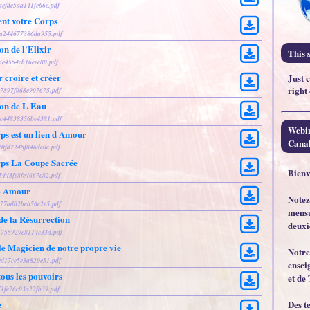
aefdc5aa141fe66e.pdf
ent votre Corps
27a244677386da955.pdf
on de l'Elixir
This s
53e4554cb16eec80.pdf
croire et créer
Just 
right
e37897f068c907675.pdf
ion de L Eau
31c44838356be4381.pdf
Webin
ps est un lien d Amour
Canal
70fd7248f846dc0c.pdf
rps La Coupe Sacrée
Bienv
5443fe8fe4667c82.pdf
 L Amour
Notez
ed77ad02bcb56c2e5.pdf
mensu
e la Résurrection
deuxi
a5755929e8114c33d.pdf
e Magicien de notre propre vie
Notre
60d17ce5e3a820e51.pdf
ensei
ous les pouvoirs
et de 
71fe76c03a22fb39.pdf
Des t
e