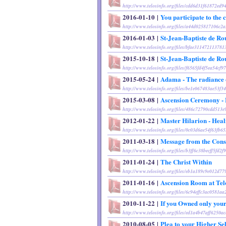
http://www.telosinfo.org/files/cdd6d31f61872ed9
2016-01-10
|
You participate to the 
http://www.telosinfo.org/files/a44d025817106c2
2016-01-03
|
St-Jean-Baptiste de Ro
http://www.telosinfo.org/files/bfae31147211378
2015-10-18
|
St-Jean-Baptiste de Ro
http://www.telosinfo.org/files/f6565fd4f5ea54cf
2015-05-24
|
Adama - The radiance 
http://www.telosinfo.org/files/be1e067483ae53f3
2015-03-08
|
Ascension Ceremony - 
http://www.telosinfo.org/files/486c72790cdd513
2012-01-22
|
Master Hilarion - Heal
http://www.telosinfo.org/files/0c03d6ae54f63fb
2011-03-18
|
Message from the Cons
http://www.telosinfo.org/files/b3ff6c38becff5fd2
2011-01-24
|
The Christ Within
http://www.telosinfo.org/files/eb1a189c9e012d77
2011-01-16
|
Ascension Room at Tel
http://www.telosinfo.org/files/6c94effc3ac0581a
2010-11-22
|
If you Owned only you
http://www.telosinfo.org/files/ed1a4b47aff6250
2010-08-05
|
Plea to your Higher Se