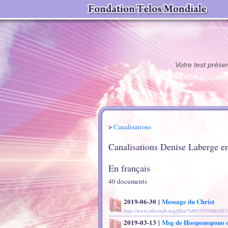
Votre test prése
>
Canalisations
Canalisations Denise Laberge en
En français
40 document
s
2019-06-30
|
Message du Christ
http://www.telosinfo.org/files/7e093797e586191
2019-03-13
|
Msg de Hooponopono d