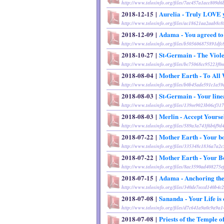
http://www.telosinfo.org/files/7ac457a1acc809d
2018-12-15
|
Aurelia - Truly LOVE
http://www.telosinfo.org/files/ac18621aa2aab8c
2018-12-09
|
Adama - You agreed t
http://www.telosinfo.org/files/b505606875891df
2018-10-27
|
St-Germain - The Viol
http://www.telosinfo.org/files/bc75068cc95223f
2018-08-04
|
Mother Earth - To Al
http://www.telosinfo.org/files/b0b45ade591c1a5
2018-08-03
|
St-Germain - Your line
http://www.telosinfo.org/files/139ee9023b06cf3
2018-08-03
|
Merlin - Accept Yoursel
http://www.telosinfo.org/files/589a3a743f6b6f9
2018-07-22
|
Mother Earth - Your b
http://www.telosinfo.org/files/335348c1836a7a2c
2018-07-22
|
Mother Earth - Your B
http://www.telosinfo.org/files/8ac3590ad408275
2018-07-15
|
Adama - Anchoring the
http://www.telosinfo.org/files/340de7eccd140b4c
2018-07-08
|
Sananda - Your Life i
http://www.telosinfo.org/files/d7c641a9a0c9a9
2018-07-08
|
Priests of the Temple o