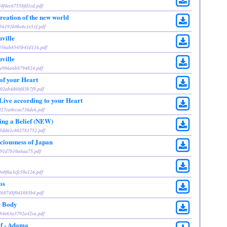
44f4ec67558fd1cd.pdf
creation of the new world
a56192b0be6c1e51f.pdf
uville
1356ab8545b41d116.pdf
uville
97e906a6b8794824.pdf
of your Heart
402ab4d60fd3b7f9.pdf
Live according to your Heart
e927ca0ccea736de6.pdf
ing a Belief (NEW)
655dd61c802781752.pdf
ciousness of Japan
f991d7b10a6aa75.pdf
9e0f6a3cfc58e126.pdf
os
a2b8748f041085b4.pdf
r Body
ac84e63a3792a42ca.pdf
lf - Adama