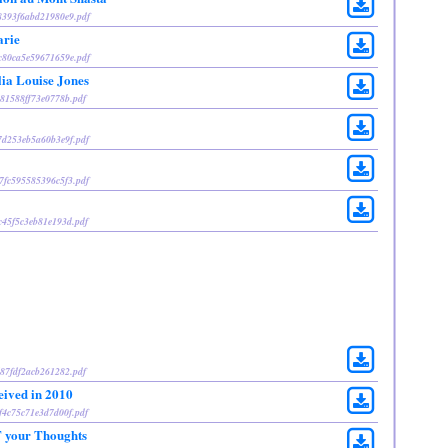
b8393f6abd21980e9.pdf
arie
fc80ca5e59671659e.pdf
lia Louise Jones
981588ff73e0778b.pdf
e7d253eb5a60b3e9f.pdf
57fc595585396c5f3.pdf
2c45f5c3eb81e193d.pdf
d87fdf2acb261282.pdf
ived in 2010
4f4c75c71e3d7d00f.pdf
 your Thoughts