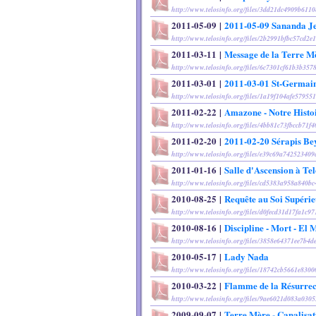
http://www.telosinfo.org/files/3dd21dc4909b611
2011-05-09
|
2011-05-09 Sananda J
http://www.telosinfo.org/files/2b2991bfbc57cd2e
2011-03-11
|
Message de la Terre M
http://www.telosinfo.org/files/6c7301cf61b3b357
2011-03-01
|
2011-03-01 St-Germain
http://www.telosinfo.org/files/1a19f104afe5795
2011-02-22
|
Amazone - Notre Histo
http://www.telosinfo.org/files/4bb81c73fbccb71f
2011-02-20
|
2011-02-20 Sérapis Be
http://www.telosinfo.org/files/e39c69a74252340
2011-01-16
|
Salle d'Ascension à Tel
http://www.telosinfo.org/files/cd5383a958a840b
2010-08-25
|
Requête au Soi Supéri
http://www.telosinfo.org/files/d0fecd31d17fa1c9
2010-08-16
|
Discipline - Mort - El
http://www.telosinfo.org/files/3858e64371ee7b4
2010-05-17
|
Lady Nada
http://www.telosinfo.org/files/18742cb5661e830
2010-03-22
|
Flamme de la Résurrec
http://www.telosinfo.org/files/9ae6021d083a030
2009-09-07
|
Terre Mère - Canalisa