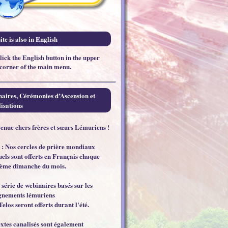
ite is also in English
click the English button in the upper
 corner of the main menu.
aires, Cérémonies d’Ascension et
isations
enue chers frères et sœurs Lémuriens !
 : Nos cercles de prière mondiaux
els sont offerts en Français chaque
ème dimanche du mois.
 série de webinaires basés sur les
gnements lémuriens
Telos seront offerts durant l'été.
extes canalisés sont également