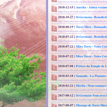
http://www.telosinfo.org/files/8da35bf381662864
2018-12-15
|
Aurelia - Aimez vraim
http://www.telosinfo.org/files/4b1d524c5f0fc89
2018-10-27
|
St-Germain - Benedicti
http://www.telosinfo.org/files/24cb20daf3830cfc
2018-08-19
|
Terre Mère - Demander 
http://www.telosinfo.org/files/7a0765346ebf5ea
2018-07-22
|
St-Germain - Bénédict
http://www.telosinfo.org/files/228a6c48cf6bcb9
2018-07-22
|
Mère Terre - Votre Cor
http://www.telosinfo.org/files/054578eaf8296aad
2018-07-22
|
Mère Terre - Votre Co
http://www.telosinfo.org/files/2b9143ca58ac9627
2018-07-08
|
Prêtres du Temple de
http://www.telosinfo.org/files/c9594563f1737eb
2018-03-18
|
Sananda - La Flamme d
http://www.telosinfo.org/files/69728b1320e3cf7
2018-01-21
|
Merlin - Nous sommes l
http://www.telosinfo.org/files/d2399c59c45ec60
2017-08-12
|
St-Germain Vous avez t
http://www.telosinfo.org/files/3afc6a99526eb375
2017-08-07
|
Message de Terre Mèr