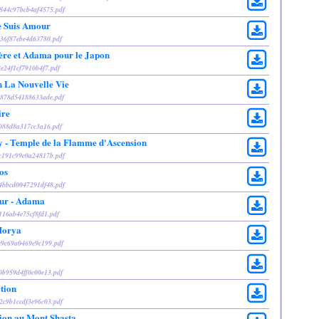
0844c97bcb4af4575.pdf
e Suis Amour
136f87ebe4d63780.pdf
ère et Adama pour le Japon
8e24f1cf7910b4f7.pdf
 La Nouvelle Vie
51878d54188633ade.pdf
ire
4088d8a317cc3a16.pdf
y - Temple de la Flamme d'Ascension
9c191c99c0a24817b.pdf
os
c4bbcd0047291df48.pdf
eur - Adama
7116ab4e75cf8fd1.pdf
 Morya
de9c69a0469e9c199.pdf
00b959d4ff0c00e13.pdf
tion
52c9b1ccdf3e96c03.pdf
tion au Mont Shasta