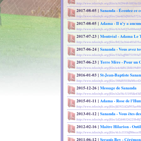
http://www.telosinfo.org/files/a102944b10856e5
2017-08-05
|
Sananda - Écoutez ce c
http://www.telosinfo.org/files/2ae4d1df603a572
2017-08-05
|
Adama - Il n'y a aucun
http://www.telosinfo.org/files/6163e02f3e880e66
2017-07-23
|
Montréal - Adama Le T
http://www.telosinfo.org/files/b822a364e483d35
2017-06-24
|
Sananda - Vous avez to
http://www.telosinfo.org/files/55d1aff00753593
2017-06-23
|
Terre Mère - Pour un C
http://www.telosinfo.org/files/a4c8d012bbb394b
2016-01-03
|
St-Jean-Baptiste Sanan
http://www.telosinfo.org/files/308d8583bd48cc42
2015-12-26
|
Message de Sananda
http://www.telosinfo.org/files/e2a56c31105da43
2015-01-11
|
Adama - Rose de l'Hu
http://www.telosinfo.org/files/fd1921d2d955ae9
2013-01-12
|
Sananda - Vous êtes de
http://www.telosinfo.org/files/1d2d40326225b48
2012-02-16
|
Maitre Hilarion - Outi
http://www.telosinfo.org/files/4c1c1535df80ecce5
2011-06-12
|
Serapis Bey - Cérémo