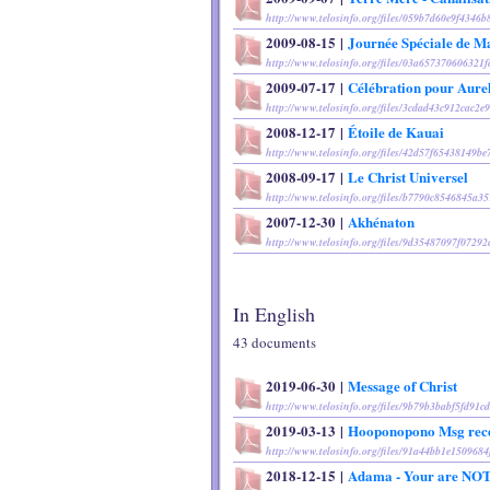
http://www.telosinfo.org/files/059b7d60e9f4346
2009-08-15
|
Journée Spéciale de M
http://www.telosinfo.org/files/03a657370606321
2009-07-17
|
Célébration pour Aure
http://www.telosinfo.org/files/3cdad43c912cac2e
2008-12-17
|
Étoile de Kauai
http://www.telosinfo.org/files/42d57f65438149b
2008-09-17
|
Le Christ Universel
http://www.telosinfo.org/files/b7790c8546845a3
2007-12-30
|
Akhénaton
http://www.telosinfo.org/files/9d35487097f0729
In English
43 document
s
2019-06-30
|
Message of Christ
http://www.telosinfo.org/files/9b79b3babf5fd91c
2019-03-13
|
Hooponopono Msg rece
http://www.telosinfo.org/files/91a44bb1e150968
2018-12-15
|
Adama - Your are NOT