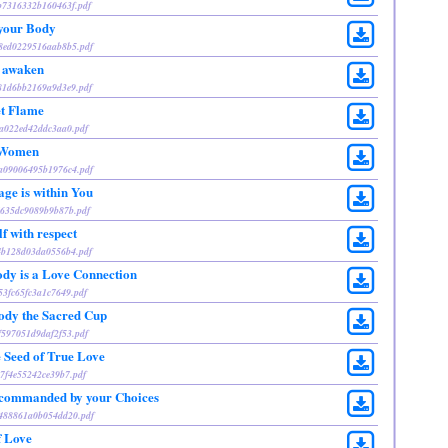
6b7316332b160463f.pdf
 your Body
88ed0229516aab8b5.pdf
o awaken
c81d6bb2169a9d3e9.pdf
et Flame
0ea022ed42ddc3aa0.pdf
l Women
9a09006495b1976c4.pdf
age is within You
17635dc9089b9b87b.pdf
f with respect
d4b128d03da0556b4.pdf
ody is a Love Connection
53fc65fc3a1c7649.pdf
ody the Sacred Cup
ef597051d9daf2f53.pdf
 Seed of True Love
27f4e55242ce39b7.pdf
s commanded by your Choices
a1488861a0b054dd20.pdf
f Love