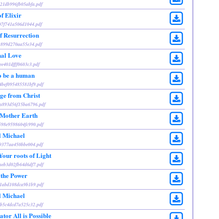
621db996fb05abfa.pdf
f Elixir
907f741a506d1044.pdf
f Resurrection
9a899d270aa55e34.pdf
nal Love
ee401dfff0603c3.pdf
o be a human
a4bef095485581bf9.pdf
ge from Christ
aa893d56f15ba6796.pdf
 Mother Earth
3598e9598604fc990.pdf
l Michael
dc9377aa450bbe004.pdf
our roots of Light
3aeb3d02fb64d6df7.pdf
 the Power
9a1abd108dca9b1b9.pdf
l Michael
07b5c4dcd7a525c32.pdf
tor All is Possible