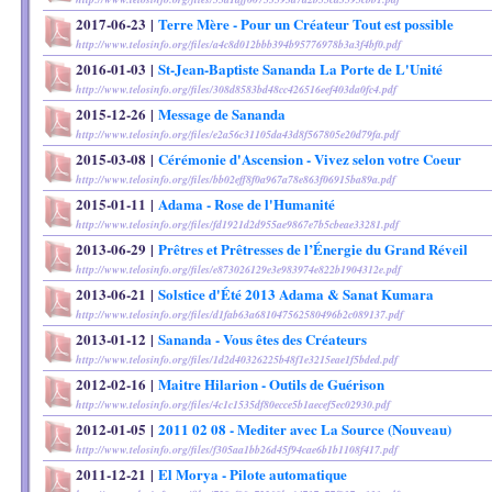
2017-06-23
|
Terre Mère - Pour un Créateur Tout est possible
http://www.telosinfo.org/files/a4c8d012bbb394b95776978b3a3f4bf0.pdf
2016-01-03
|
St-Jean-Baptiste Sananda La Porte de L'Unité
http://www.telosinfo.org/files/308d8583bd48cc426516eef403da0fc4.pdf
2015-12-26
|
Message de Sananda
http://www.telosinfo.org/files/e2a56c31105da43d8f567805e20d79fa.pdf
2015-03-08
|
Cérémonie d'Ascension - Vivez selon votre Coeur
http://www.telosinfo.org/files/bb02eff8f0a967a78e863f06915ba89a.pdf
2015-01-11
|
Adama - Rose de l'Humanité
http://www.telosinfo.org/files/fd1921d2d955ae9867e7b5cbeae33281.pdf
2013-06-29
|
Prêtres et Prêtresses de l’Énergie du Grand Réveil
http://www.telosinfo.org/files/e873026129e3e983974e822b1904312e.pdf
2013-06-21
|
Solstice d'Été 2013 Adama & Sanat Kumara
http://www.telosinfo.org/files/d1fab63a681047562580496b2c089137.pdf
2013-01-12
|
Sananda - Vous êtes des Créateurs
http://www.telosinfo.org/files/1d2d40326225b48f1e3215eae1f5bded.pdf
2012-02-16
|
Maitre Hilarion - Outils de Guérison
http://www.telosinfo.org/files/4c1c1535df80ecce5b1aecef5ec02930.pdf
2012-01-05
|
2011 02 08 - Mediter avec La Source (Nouveau)
http://www.telosinfo.org/files/f305aa1bb26d45f94cae6b1b1108f417.pdf
2011-12-21
|
El Morya - Pilote automatique