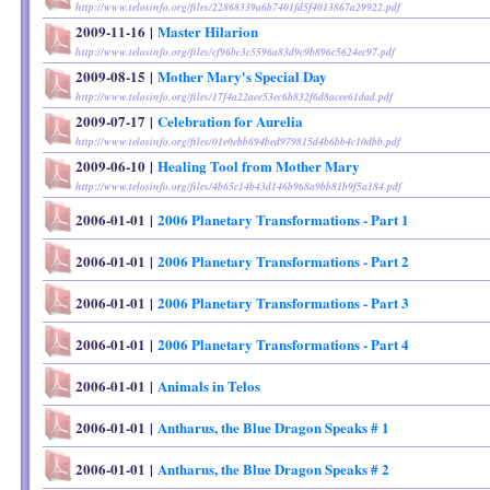
http://www.telosinfo.org/files/22868339a6b7401fd5f4013867a29922.pdf
2009-11-16
|
Master Hilarion
http://www.telosinfo.org/files/cf96bc3c5596a83d9c9b896c5624ec97.pdf
2009-08-15
|
Mother Mary's Special Day
http://www.telosinfo.org/files/17f4a22aee53ec6b832f6d8acee61dad.pdf
2009-07-17
|
Celebration for Aurelia
http://www.telosinfo.org/files/01e0ebb694bed979815d4b6bb4c10dbb.pdf
2009-06-10
|
Healing Tool from Mother Mary
http://www.telosinfo.org/files/4b65c14b43d146b968a9bb81b9f5a184.pdf
2006-01-01
|
2006 Planetary Transformations - Part 1
2006-01-01
|
2006 Planetary Transformations - Part 2
2006-01-01
|
2006 Planetary Transformations - Part 3
2006-01-01
|
2006 Planetary Transformations - Part 4
2006-01-01
|
Animals in Telos
2006-01-01
|
Antharus, the Blue Dragon Speaks # 1
2006-01-01
|
Antharus, the Blue Dragon Speaks # 2