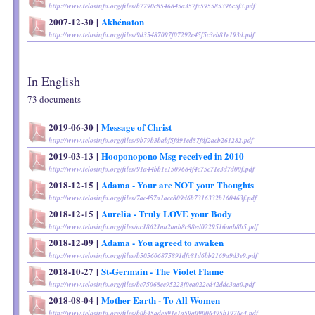
http://www.telosinfo.org/files/b7790c8546845a357fc595585396c5f3.pdf
2007-12-30
|
Akhénaton
http://www.telosinfo.org/files/9d35487097f07292c45f5c3eb81e193d.pdf
In English
73 document
s
2019-06-30
|
Message of Christ
http://www.telosinfo.org/files/9b79b3babf5fd91cd87fdf2acb261282.pdf
2019-03-13
|
Hooponopono Msg received in 2010
http://www.telosinfo.org/files/91a44bb1e1509684f4c75c71e3d7d00f.pdf
2018-12-15
|
Adama - Your are NOT your Thoughts
http://www.telosinfo.org/files/7ac457a1acc809d6b7316332b160463f.pdf
2018-12-15
|
Aurelia - Truly LOVE your Body
http://www.telosinfo.org/files/ac18621aa2aab8c88ed0229516aab8b5.pdf
2018-12-09
|
Adama - You agreed to awaken
http://www.telosinfo.org/files/b505606875891dfc81d6bb2169a9d3e9.pdf
2018-10-27
|
St-Germain - The Violet Flame
http://www.telosinfo.org/files/bc75068cc95223f0ea022ed42ddc3aa0.pdf
2018-08-04
|
Mother Earth - To All Women
http://www.telosinfo.org/files/b0b45ade591c1a59a09006495b1976c4.pdf