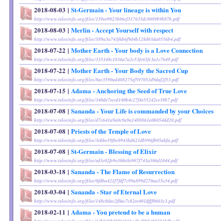
2018-08-03
|
St-Germain - Your lineage is within You
http://www.telosinfo.org/files/139ee9023b06cf317635dc9089b9b87b.pdf
2018-08-03
|
Merlin - Accept Yourself with respect
http://www.telosinfo.org/files/589a3a743f6b6f9d4b128d03da0556b4.pdf
2018-07-22
|
Mother Earth - Your body is a Love Connection
http://www.telosinfo.org/files/335348c1836a7a2c53fc65fc3a1c7649.pdf
2018-07-22
|
Mother Earth - Your Body the Sacred Cup
http://www.telosinfo.org/files/8ac3590ad408275ef597051d9daf2f53.pdf
2018-07-15
|
Adama - Anchoring the Seed of True Love
http://www.telosinfo.org/files/340de7eccd140b4c27f4e55242ce39b7.pdf
2018-07-08
|
Sananda - Your Life is commanded by your Choices
http://www.telosinfo.org/files/d7c641a9a0c9a9a1488861a0b054dd20.pdf
2018-07-08
|
Priests of the Temple of Love
http://www.telosinfo.org/files/3ebbe39f6c0943bd621db996fb05abfa.pdf
2018-07-08
|
St-Germain - Blessing of Elixir
http://www.telosinfo.org/files/ed3c02fe9e300c8e907f741a506d1044.pdf
2018-03-18
|
Sananda - The Flame of Resurrection
http://www.telosinfo.org/files/0fdba421f7fdf7c99a899d270aa55e34.pdf
2018-03-04
|
Sananda - Star of Eternal Love
http://www.telosinfo.org/files/148c8dac2f0ac7c82ee401dfff0603c3.pdf
2018-02-11
|
Adama - You pretend to be a human