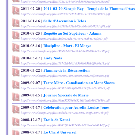
http://www.telosinfo.org/files/178c1d354a999cb3895becc6c5a9a88c.pdf
2011-02-20
|
2011-02-20 Sérapis Bey - Temple de la Flamme d'Asc
http://www.telosinfo.org/files/e39c69a742523409c191c99c0a24817b.pdf
2011-01-16
|
Salle d'Ascension à Telos
http://www.telosinfo.org/files/cd5383a958a840bc4bbcd0047291df48.pdf
2010-08-25
|
Requête au Soi Supérieur - Adama
http://www.telosinfo.org/files/d0fecd31d17fa1c97116ab4e75cf8fd1.pdf
2010-08-16
|
Discipline - Mort - El Morya
http://www.telosinfo.org/files/3858e64371ee7b4de9c69a0469e9c199.pdf
2010-05-17
|
Lady Nada
http://www.telosinfo.org/files/18742cb5661e83000b959d4ff0c00e13.pdf
2010-03-22
|
Flamme de la Résurrection
http://www.telosinfo.org/files/9ae6021d083a03052c9b1ccdf3e96c03.pdf
2009-09-07
|
Terre Mère - Canalisation au Mont Shasta
http://www.telosinfo.org/files/059b7d60e9f4346b8393f6abd21980e9.pdf
2009-08-15
|
Journée Spéciale de Marie
http://www.telosinfo.org/files/03a657370606321fc80ca5e59671659e.pdf
2009-07-17
|
Célébration pour Aurelia Louise Jones
http://www.telosinfo.org/files/3cdad43c912cac2e981588ff73e0778b.pdf
2008-12-17
|
Étoile de Kauai
http://www.telosinfo.org/files/42d57f65438149be7d253eb5a60b3e9f.pdf
2008-09-17
|
Le Christ Universel