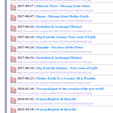
http://www.telosinfo.org/files/14b919b8fd0426ba4bef095485581bf9.pdf
2017-09-17
|
Eden sur Terre - Message from Christ
http://www.telosinfo.org/files/0a5a83e1a40383baa893d56f15ba6796.pdf
2017-08-07
|
Shasta - Message from Mother Earth
http://www.telosinfo.org/files/a5e69d00238dc1e3598e9598604fc990.pdf
2017-06-24
|
Invitation & Archangel Michael
http://www.telosinfo.org/files/ebcc90f65c19271dc9377aa450bbe004.pdf
2017-06-24
|
Msg from the Gnomes Your roots of Light
http://www.telosinfo.org/files/d5786edc82839683aeb3d02fb64d6df7.pdf
2017-06-24
|
Sananda - You have all the Power
http://www.telosinfo.org/files/3435febc58172f99a1abd108dca9b1b9.pdf
2017-06-24
|
Invitation & Archangel Michael
http://www.telosinfo.org/files/afa0bde9c77a3ed07b5c4dcd7a525c32.pdf
2017-06-24
|
Msg from the Gnomes - Your roots of Light
http://www.telosinfo.org/files/7dd8c18b938a4c3ffdd55de31da2d5af.pdf
2017-06-23
|
Mother Earth To a Creator All is Possible
http://www.telosinfo.org/files/cdd6d31f61872ed944f4ec67558fd1cd.pdf
2016-01-10
|
You participate to the creation of the new world
http://www.telosinfo.org/files/a44d025817106c2a56192b0be6c1e51f.pdf
2016-01-03
|
St-Jean-Baptiste de Rouville
http://www.telosinfo.org/files/bfae311472113781356ab8545b41d116.pdf
2015-10-18
|
St-Jean-Baptiste de Rouville