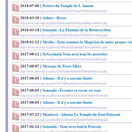
2018-07-08
|
Prêtres du Temple de L Amour
http://www.telosinfo.org/files/c9594563f1737ebed77ad02bcb56c2e5.pdf
2018-03-18
|
Ashtar - Bravo
http://www.telosinfo.org/files/47fb4e1a6b016062cfe24d0a114048d7.pdf
2018-03-18
|
Sananda - La Flamme de la Résurrection
http://www.telosinfo.org/files/69728b1320e3cf7a5755929e8114c33d.pdf
2018-01-21
|
Merlin - Nous sommes le Magicien de notre propre vi
http://www.telosinfo.org/files/d2399c59c45ec6060d17ce5e3a820e51.pdf
2017-08-12
|
St-Germain Vous avez tous les pouvoirs
http://www.telosinfo.org/files/3afc6a99526eb37571fe76c03a22fb39.pdf
2017-08-07
|
Message de Terre Mère
http://www.telosinfo.org/files/a102944b10856e5fe2909cbbb1de31af.pdf
2017-08-05
|
Adama - Il n'y a aucune limite
http://www.telosinfo.org/files/9577af0b4fd83ccc23cb866e44e284d7.pdf
2017-08-05
|
Sananda - Écoutez ce coeur en vous
http://www.telosinfo.org/files/2ae4d1df603a5721a4e357960d3387e9.pdf
2017-08-05
|
Adama - Il n'y a aucune limite
http://www.telosinfo.org/files/6163e02f3e880e66f6ac663ed57521ad.pdf
2017-07-23
|
Montréal - Adama Le Temple du Tout-Puissant
http://www.telosinfo.org/files/b822a364e483d35cdd287a66be30836f.pdf
2017-06-24
|
Sananda - Vous avez tout le Pouvoir
http://www.telosinfo.org/files/55d1aff00753593d7d2b55ca3595cbb1.pdf