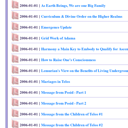
2006-01-01
|
As Earth Beings, We are one Big Family
2006-01-01
|
Curriculum & Divine Order on the Higher Realms
2006-01-01
|
Emergence Update
2006-01-01
|
Grid Work of Adama
2006-01-01
|
Harmony a Main Key to Embody to Qualify for Ascen
2006-01-01
|
How to Raise One's Consciousness
2006-01-01
|
Lemurian's View on the Benefits of Living Undergrou
2006-01-01
|
Mariages in Telos
2006-01-01
|
Message from Posid - Part 1
2006-01-01
|
Message from Posid - Part 2
2006-01-01
|
Message from the Children of Telos #1
2006-01-01
|
Message from the Children of Telos #2