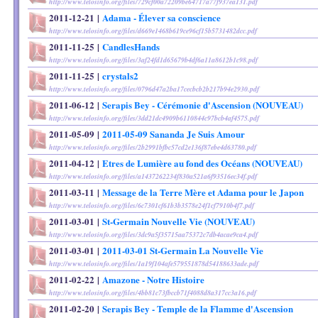
http://www.telosinfo.org/files/729cf00a72209be64717a77f937ea131.pdf
2011-12-21
|
Adama - Élever sa conscience
http://www.telosinfo.org/files/d669e1468b619ce96cf15b5731482dcc.pdf
2011-11-25
|
CandlesHands
http://www.telosinfo.org/files/3af24fd1d65679b4df6a11a8612b1c98.pdf
2011-11-25
|
crystals2
http://www.telosinfo.org/files/0796d47a2ba17cecbcb2b217b94e2930.pdf
2011-06-12
|
Serapis Bey - Cérémonie d'Ascension (NOUVEAU)
http://www.telosinfo.org/files/3dd21dc4909b6110844c97bcb4af4575.pdf
2011-05-09
|
2011-05-09 Sananda Je Suis Amour
http://www.telosinfo.org/files/2b2991bfbc57cd2e136f87ebe4d63780.pdf
2011-04-12
|
Etres de Lumière au fond des Océans (NOUVEAU)
http://www.telosinfo.org/files/a1437262234f830a521a6f93516ec34f.pdf
2011-03-11
|
Message de la Terre Mère et Adama pour le Japon
http://www.telosinfo.org/files/6c7301cf61b3b3578e24f1cf7910b4f7.pdf
2011-03-01
|
St-Germain Nouvelle Vie (NOUVEAU)
http://www.telosinfo.org/files/3dc9a5f35715aa75372c7db4acae9ca4.pdf
2011-03-01
|
2011-03-01 St-Germain La Nouvelle Vie
http://www.telosinfo.org/files/1a19f104afe579551878d54188633ade.pdf
2011-02-22
|
Amazone - Notre Histoire
http://www.telosinfo.org/files/4bb81c73fbccb71f4088d8a317cc3a16.pdf
2011-02-20
|
Serapis Bey - Temple de la Flamme d'Ascension