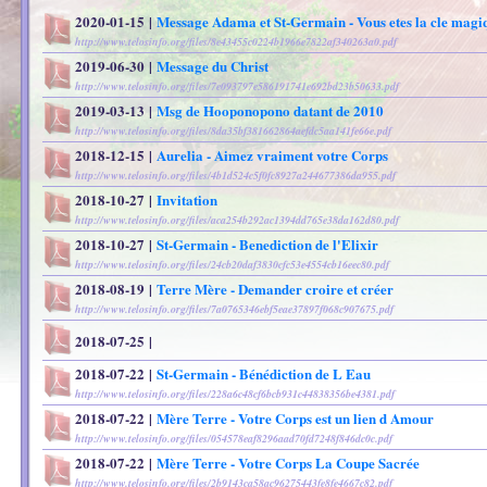
2020-01-15
|
Message Adama et St-Germain - Vous etes la cle magi
http://www.telosinfo.org/files/8e43455c0224b1966e7822af340263a0.pdf
2019-06-30
|
Message du Christ
http://www.telosinfo.org/files/7e093797e586191741e692bd23b50633.pdf
2019-03-13
|
Msg de Hooponopono datant de 2010
http://www.telosinfo.org/files/8da35bf381662864aefdc5aa141fe66e.pdf
2018-12-15
|
Aurelia - Aimez vraiment votre Corps
http://www.telosinfo.org/files/4b1d524c5f0fc8927a244677386da955.pdf
2018-10-27
|
Invitation
http://www.telosinfo.org/files/aca254b292ac1394dd765e38da162d80.pdf
2018-10-27
|
St-Germain - Benediction de l'Elixir
http://www.telosinfo.org/files/24cb20daf3830cfc53e4554cb16eec80.pdf
2018-08-19
|
Terre Mère - Demander croire et créer
http://www.telosinfo.org/files/7a0765346ebf5eae37897f068c907675.pdf
2018-07-25
|
2018-07-22
|
St-Germain - Bénédiction de L Eau
http://www.telosinfo.org/files/228a6c48cf6bcb931c44838356be4381.pdf
2018-07-22
|
Mère Terre - Votre Corps est un lien d Amour
http://www.telosinfo.org/files/054578eaf8296aad70fd7248f846dc0c.pdf
2018-07-22
|
Mère Terre - Votre Corps La Coupe Sacrée
http://www.telosinfo.org/files/2b9143ca58ac96275443fe8fe4667c82.pdf