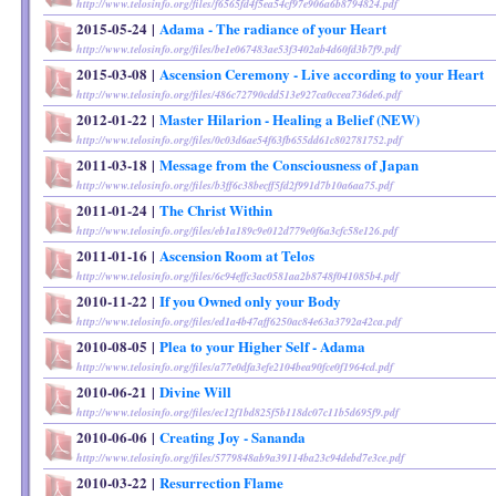
http://www.telosinfo.org/files/f6565fd4f5ea54cf97e906a6b8794824.pdf
2015-05-24
|
Adama - The radiance of your Heart
http://www.telosinfo.org/files/be1e067483ae53f3402ab4d60fd3b7f9.pdf
2015-03-08
|
Ascension Ceremony - Live according to your Heart
http://www.telosinfo.org/files/486c72790cdd513e927ca0ccea736de6.pdf
2012-01-22
|
Master Hilarion - Healing a Belief (NEW)
http://www.telosinfo.org/files/0c03d6ae54f63fb655dd61c802781752.pdf
2011-03-18
|
Message from the Consciousness of Japan
http://www.telosinfo.org/files/b3ff6c38becff5fd2f991d7b10a6aa75.pdf
2011-01-24
|
The Christ Within
http://www.telosinfo.org/files/eb1a189c9e012d779e0f6a3cfc58e126.pdf
2011-01-16
|
Ascension Room at Telos
http://www.telosinfo.org/files/6c94effc3ac0581aa2b8748f041085b4.pdf
2010-11-22
|
If you Owned only your Body
http://www.telosinfo.org/files/ed1a4b47aff6250ac84e63a3792a42ca.pdf
2010-08-05
|
Plea to your Higher Self - Adama
http://www.telosinfo.org/files/a77e0dfa3efe2104bea90fce0f1964cd.pdf
2010-06-21
|
Divine Will
http://www.telosinfo.org/files/ec12f1bd825f5b118dc07c11b5d695f9.pdf
2010-06-06
|
Creating Joy - Sananda
http://www.telosinfo.org/files/5779848ab9a39114ba23c94debd7e3ce.pdf
2010-03-22
|
Resurrection Flame