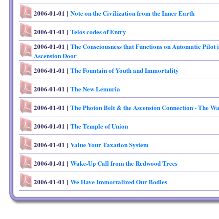
2006-01-01
|
Note on the Civilization from the Inner Earth
2006-01-01
|
Telos codes of Entry
2006-01-01
|
The Consciousness that Functions on Automatic Pilot 
Ascension Door
2006-01-01
|
The Fountain of Youth and Immortality
2006-01-01
|
The New Lemuria
2006-01-01
|
The Photon Belt & the Ascension Connection - The W
2006-01-01
|
The Temple of Union
2006-01-01
|
Value Your Taxation System
2006-01-01
|
Wake-Up Call from the Redwood Trees
2006-01-01
|
We Have Immortalized Our Bodies